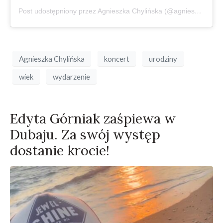
Post udostępniony przez Agnieszka Chylińska (@agnieszka.chylinska)
Agnieszka Chylińska
koncert
urodziny
wiek
wydarzenie
Edyta Górniak zaśpiewa w
Dubaju. Za swój występ
dostanie krocie!