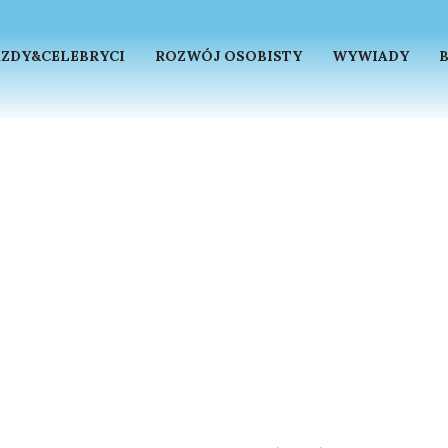
ZDY&CELEBRYCI
ROZWÓJ OSOBISTY
WYWIADY