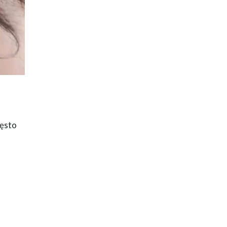
zęsto