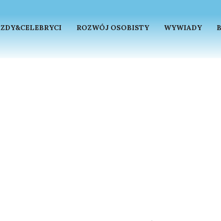
ZDY&CELEBRYCI
ROZWÓJ OSOBISTY
WYWIADY