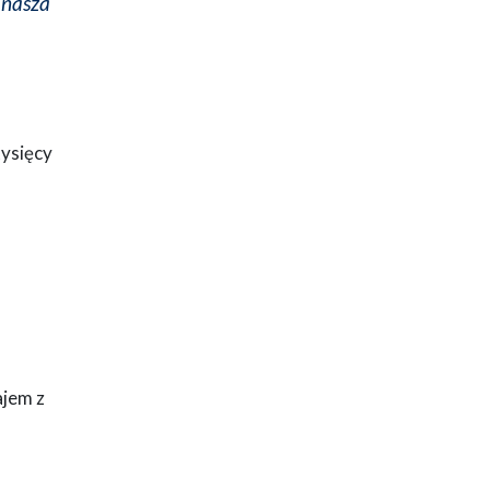
 nasza
tysięcy
ajem z