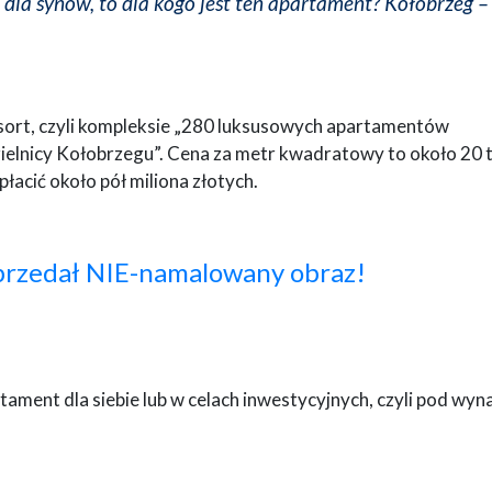
dla synów, to dla kogo jest ten apartament? Kołobrzeg –
sort, czyli kompleksie „280 luksusowych apartamentów
dzielnicy Kołobrzegu”. Cena za metr kwadratowy to około 20 
łacić około pół miliona złotych.
sprzedał NIE-namalowany obraz!
ment dla siebie lub w celach inwestycyjnych, czyli pod wyn