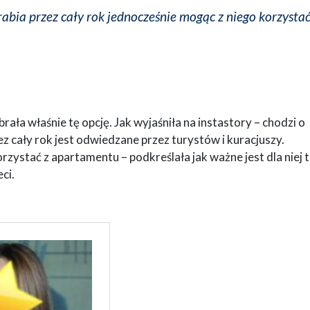
rabia przez cały rok jednocześnie mogąc z niego korzysta
a właśnie tę opcję. Jak wyjaśniła na instastory – chodzi o
zez cały rok jest odwiedzane przez turystów i kuracjuszy.
ystać z apartamentu – podkreślała jak ważne jest dla niej t
ci.