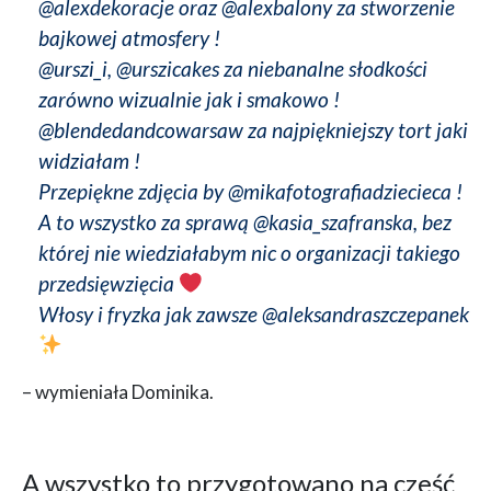
@alexdekoracje oraz @alexbalony za stworzenie
bajkowej atmosfery !
@urszi_i, @urszicakes za niebanalne słodkości
zarówno wizualnie jak i smakowo !
@blendedandcowarsaw za najpiękniejszy tort jaki
widziałam !
Przepiękne zdjęcia by @mikafotografiadziecieca !
A to wszystko za sprawą @kasia_szafranska, bez
której nie wiedziałabym nic o organizacji takiego
przedsięwzięcia
Włosy i fryzka jak zawsze @aleksandraszczepanek
– wymieniała Dominika.
A wszystko to przygotowano na cześć