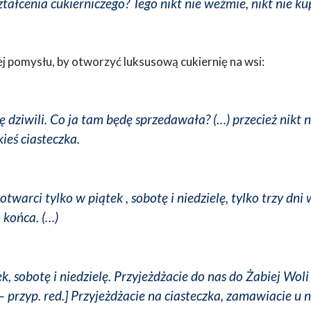
tałcenia cukierniczego? Tego nikt nie weźmie, nikt nie kup
ej pomysłu, by otworzyć luksusową cukiernię na wsi:
ę dziwili. Co ja tam będę sprzedawała? (…) przecież nikt n
kieś ciasteczka.
warci tylko w piątek , sobotę i niedzielę, tylko trzy dni 
 końca. (…)
k, sobotę i niedzielę. Przyjeżdżacie do nas do Żabiej Woli
zyp. red.] Przyjeżdżacie na ciasteczka, zamawiacie u 