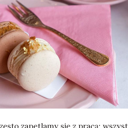
zęsto zapętlamy się z pracą: wszys