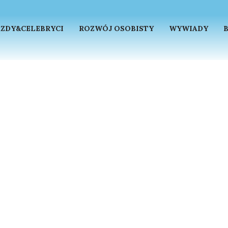
ZDY&CELEBRYCI
ROZWÓJ OSOBISTY
WYWIADY