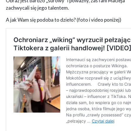
Obraz jest bardzo „surowy” i poważny, zaś fani Macieja
zachwycali się jego talentem.
A jak Wam się podoba to dzieło? (foto i video poniżej)