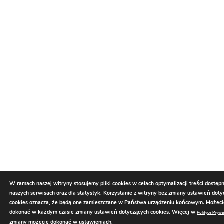
W ramach naszej witryny stosujemy pliki cookies w celach optymalizacji treści dostęp
naszych serwisach oraz dla statystyk. Korzystanie z witryny bez zmiany ustawień dot
cookies oznacza, że będą one zamieszczane w Państwa urządzeniu końcowym. Możec
dokonać w każdym czasie zmiany ustawień dotyczących cookies. Więcej w
Polityce Prywa
zmiany możecie dokonać w
ustawieniach
.