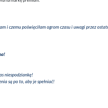
iła na markę premium.
am i czemu poświęciłam ogrom czasu i uwagi przez ostatn
na!
Was niespodziankę!
ia są po to, aby je spełniać!