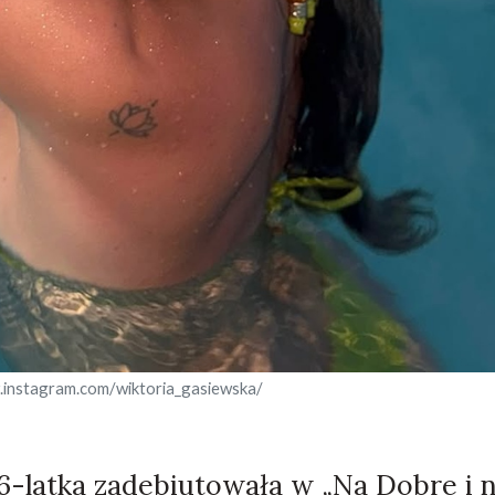
.instagram.com/wiktoria_gasiewska/
 6-latka zadebiutowała w „Na Dobre i 