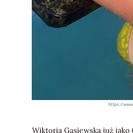
https://www
Wiktoria Gąsiewska już jako