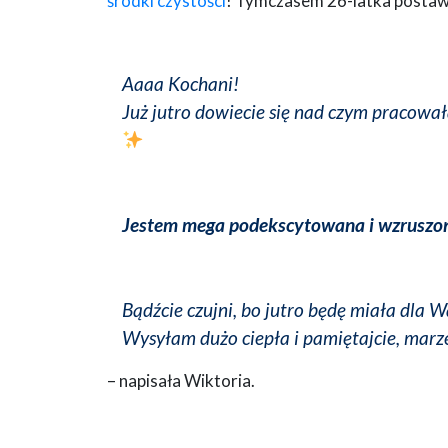
środki czystości
! Tymczasem 26-latka postaw
Aaaa Kochani!
Już jutro dowiecie się nad czym pracował
Jestem mega podekscytowana i wzruszo
Bądźcie czujni, bo jutro będę miała dla 
Wysyłam dużo ciepła i pamiętajcie, marzen
– napisała Wiktoria.