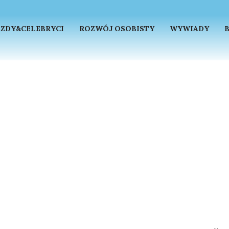
ZDY&CELEBRYCI
ROZWÓJ OSOBISTY
WYWIADY