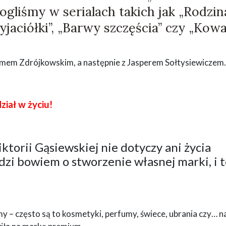
mogliśmy w serialach takich jak „Rodzin
zyjaciółki”, „Barwy szczęścia” czy „Kow
damem Zdrójkowskim, a następnie z Jasperem Sołtysiewiczem.
iał w życiu!
torii Gąsiewskiej nie dotyczy ani życia
zi bowiem o stworzenie własnej marki, i 
my – często są to kosmetyki, perfumy, świece, ubrania czy… 