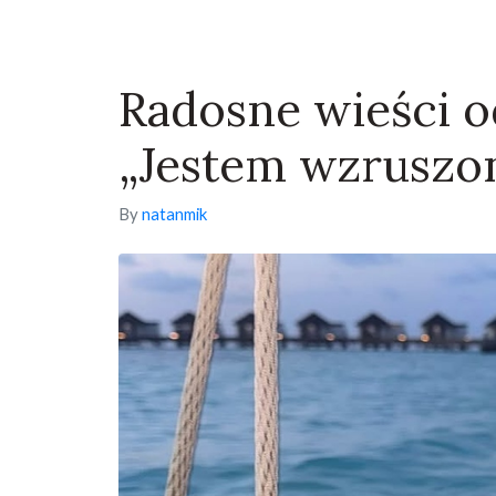
Radosne wieści o
„Jestem wzruszon
By
natanmik