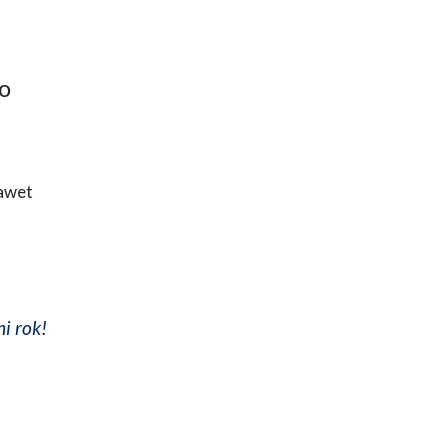
to
nawet
i rok!