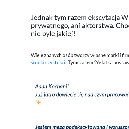
Jednak tym razem ekscytacja Wik
prywatnego, ani aktorstwa. Chod
nie byle jakiej!
Wiele znanych osób tworzy własne marki i fir
środki czystości
! Tymczasem 26-latka postaw
Aaaa Kochani!
Już jutro dowiecie się nad czym pracował
Jestem mega podekscytowana i wzruszo