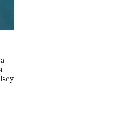
na
a
alscy