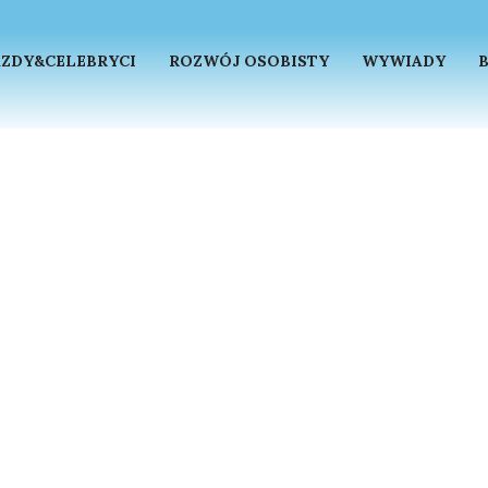
ZDY&CELEBRYCI
ROZWÓJ OSOBISTY
WYWIADY