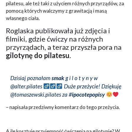
pilatesu, ale też taki z użyciem różnych przyrządów, za
pomocą których walczymy z grawitacją i masą
własnego ciała.
Roglaska publikowała już zdjęcia i
filmiki, gdzie ćwiczy na różnych
przyrządach, a teraz przyszła pora na
gilotynę do pilatesu
.
Dzisiaj poznałam
smak
g i l o t y n y w
@alter.pilates ‍
Duże przeżycie! Dziękuję
@tomaszewski.pilates za #
ipocotepopisy
– napisała przedziwny komentarz do tego przeżycia.
A ile kosztuje przyjemność ćwiczenia na gilotynie? W