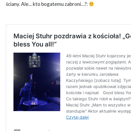
ściany. Ale… kto bogatemu zabroni…?: