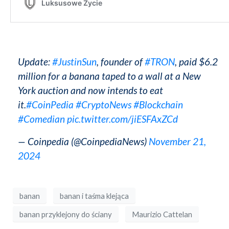
Update:
#JustinSun
, founder of
#TRON
, paid $6.2
million for a banana taped to a wall at a New
York auction and now intends to eat
it.
#CoinPedia
#CryptoNews
#Blockchain
#Comedian
pic.twitter.com/jiESFAxZCd
— Coinpedia (@CoinpediaNews)
November 21,
2024
banan
banan i taśma klejąca
banan przyklejony do ściany
Maurizio Cattelan