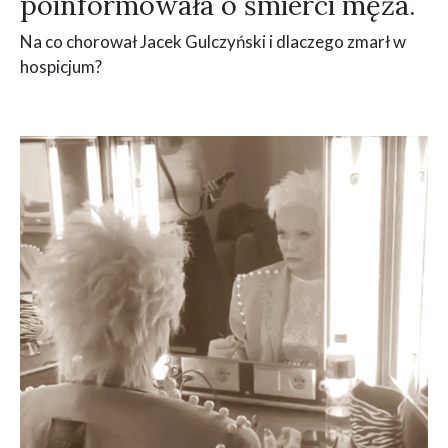
poinformowała o śmierci męża.
Na co chorował Jacek Gulczyński i dlaczego zmarł w
hospicjum?