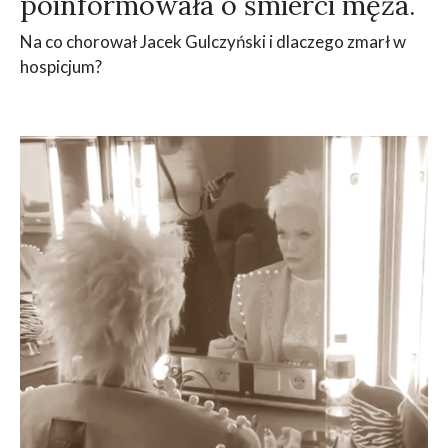
poinformowała o śmierci męża.
Na co chorował Jacek Gulczyński i dlaczego zmarł w
hospicjum?