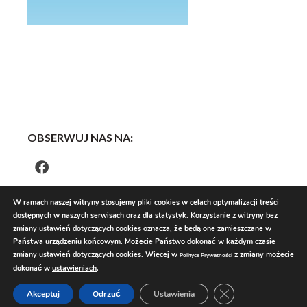
OBSERWUJ NAS NA:
W ramach naszej witryny stosujemy pliki cookies w celach optymalizacji treści
dostępnych w naszych serwisach oraz dla statystyk. Korzystanie z witryny bez
zmiany ustawień dotyczących cookies oznacza, że będą one zamieszczane w
Państwa urządzeniu końcowym. Możecie Państwo dokonać w każdym czasie
zmiany ustawień dotyczących cookies. Więcej w
z zmiany możecie
Polityce Prywatności
dokonać w
ustawieniach
.
Zamknij panel pow
Akceptuj
Odrzuć
Ustawienia