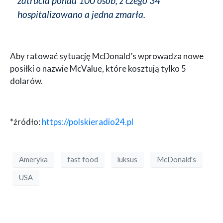
zatrucia ponad 100 osób, z czego 34
hospitalizowano a jedna zmarła.
Aby ratować sytuację McDonald’s wprowadza nowe
posiłki o nazwie McValue, które kosztują tylko 5
dolarów.
*źródło:
https://polskieradio24.pl
Ameryka
fast food
luksus
McDonald's
USA