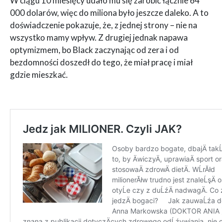
W ciągu 10 miesięcy udało mu się zarobić łącznie 64
000 dolarów, więc do miliona było jeszcze daleko. A to
doświadczenie pokazuje, że, z jednej strony – nie na
wszystko mamy wpływ. Z drugiej jednak napawa
optymizmem, bo Black zaczynając od zera i od
bezdomności doszedł do tego, że miał pracę i miał
gdzie mieszkać.