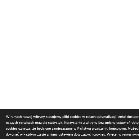
W ramach naszej witryny stosujemy pliki cookies w celach optymalizacji treści dostęp
naszych serwisach oraz dla statystyk. Korzystanie z witryny bez zmiany ustawień dot
cookies oznacza, że będą one zamieszczane w Państwa urządzeniu końcowym. Możec
dokonać w każdym czasie zmiany ustawień dotyczących cookies. Więcej w
Polityce Prywa