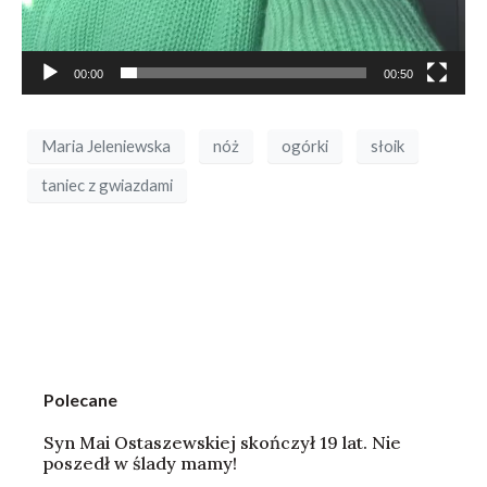
00:00
00:50
Maria Jeleniewska
nóż
ogórki
słoik
taniec z gwiazdami
Polecane
Syn Mai Ostaszewskiej skończył 19 lat. Nie
poszedł w ślady mamy!