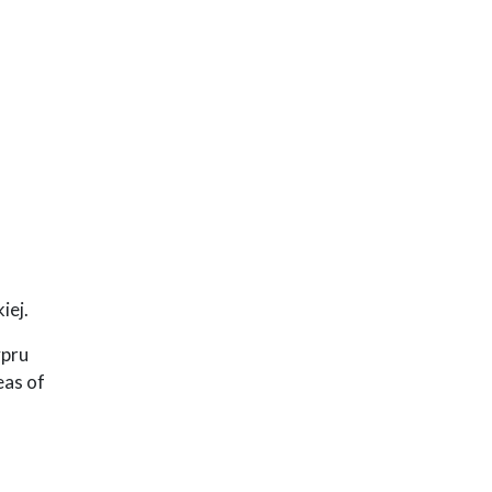
iej.
ypru
eas of