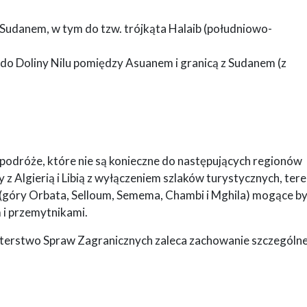
 i Sudanem, w tym do tzw. trójkąta Halaib (południowo-
do Doliny Nilu pomiędzy Asuanem i granicą z Sudanem (z
odróże, które nie są konieczne do następujących regionów
y z Algierią i Libią z wyłączeniem szlaków turystycznych, ter
 (góry Orbata, Selloum, Semema, Chambi i Mghila) mogące b
 i przemytnikami.
isterstwo Spraw Zagranicznych zaleca zachowanie szczególne