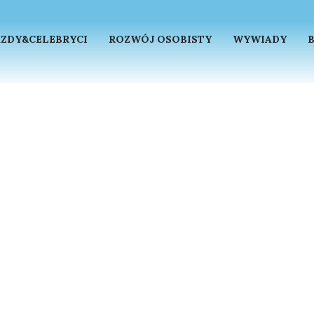
ZDY&CELEBRYCI
ROZWÓJ OSOBISTY
WYWIADY