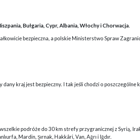
iszpania, Bułgaria, Cypr, Albania, Włochy i Chorwacja
.
 całkowicie bezpieczna, a polskie Ministerstwo Spraw Zagran
dany kraj jest bezpieczny. I tak jeśli chodzi o poszczególne k
zelkie podróże do 30 km strefy przygranicznej z Syrią, Ira
lıurfa, Mardin, Şırnak, Hakkâri, Van, Ağrı i Iğdır.