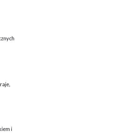
icznych
raje,
kiem i