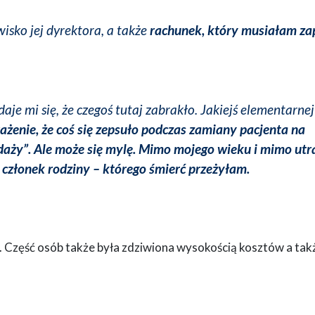
isko jej dyrektora, a także
rachunek, który musiałam za
daje mi się, że czegoś tutaj zabrakło. Jakiejś elementarnej
żenie, że coś się zepsuło podczas zamiany pacjenta na
zedaży”. Ale może się mylę. Mimo mojego wieku i mimo utr
– członek rodziny – którego śmierć przeżyłam.
Część osób także była zdziwiona wysokością kosztów a takż