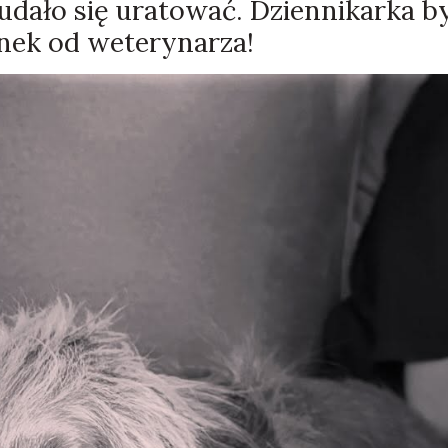
udało się uratować. Dziennikarka b
nek od weterynarza!