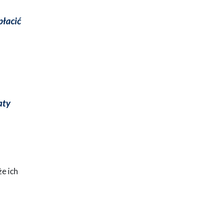
płacić
aty
e ich