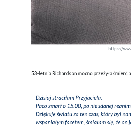
https://ww
53-letnia Richardson mocno przeżyła śmierć p
Dzisiaj straciłam Przyjaciela.
Paco zmarł o 15.00, po nieudanej reanima
Dziękuję światu za ten czas, który był n
wspaniałym facetem, śmiałam się, że on j