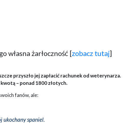
ego własna żarłoczność [
zobacz tutaj
]
 jeszcze przyszło jej zapłacić rachunek od weterynarza.
 kwotą – ponad 1800 złotych.
swoich fanów, ale:
ój ukochany spaniel.