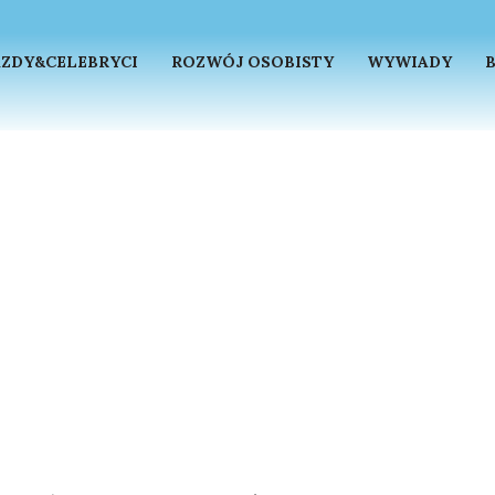
ZDY&CELEBRYCI
ROZWÓJ OSOBISTY
WYWIADY