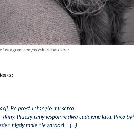
w.instagram.com/monikarichardson/
ieska:
cji. Po prostu stanęło mu serce.
am dany. Przeżyliśmy wspólnie dwa cudowne lata. Paco był
eden nigdy mnie nie zdradzi… (…)