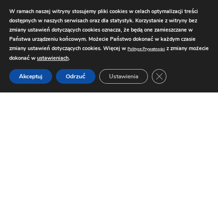
W ramach naszej witryny stosujemy pliki cookies w celach optymalizacji treści
dostępnych w naszych serwisach oraz dla statystyk. Korzystanie z witryny bez
zmiany ustawień dotyczących cookies oznacza, że będą one zamieszczane w
Państwa urządzeniu końcowym. Możecie Państwo dokonać w każdym czasie
zmiany ustawień dotyczących cookies. Więcej w
z zmiany możecie
Polityce Prywatności
dokonać w
ustawieniach
.
Zamknij panel pow
Akceptuj
Odrzuć
Ustawienia
© 2024 LuksusoweŻycie.pl