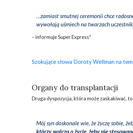
…zamiast smutnej ceremonii chce radosn
wywołają uśmiech na twarzach uczestni
– informuje Super Express*
Szokujące słowa Doroty Wellman na tema
Organy do transplantacji
Druga dyspozycja, która może zaskakiwać, to
Mój syn doskonale wie, że życzę sobie, że
którzy walczą o życie, żeby nie stosowan