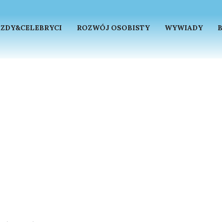
ZDY&CELEBRYCI
ROZWÓJ OSOBISTY
WYWIADY