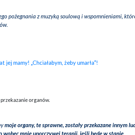
ego pożegnania z muzyką soulową i wspomnieniami, któr
ków.
t jej mamy! „Chciałabym, żeby umarła”!
 przekazanie organów.
by
moje organy, te sprawne, zostały przekazane innym lu
o wobec mnie uporczywej terapii, jeśli będę w stanie