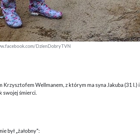
ww.facebook.com/DzienDobryTVN
 Krzysztofem Wellmanem, z którym ma syna Jakuba (31 l.) i
 swojej śmierci.
nie był „żałobny”: