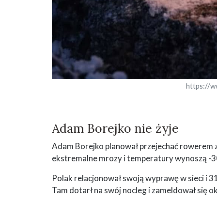
https://
Adam Borejko nie żyje
Adam Borejko planował przejechać rowerem z 
ekstremalne mrozy i temperatury wynoszą -30
Polak relacjonował swoją wyprawę w sieci i 31 
Tam dotarł na swój nocleg i zameldował się o