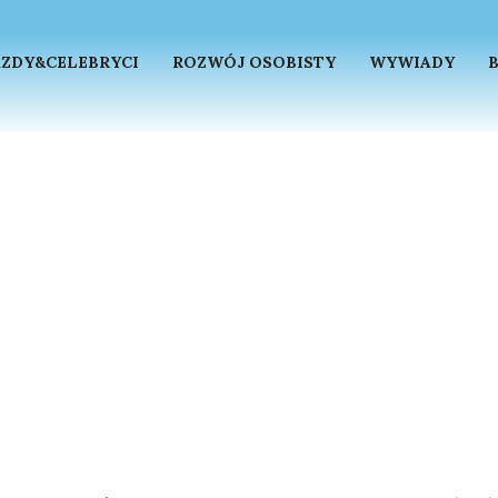
ZDY&CELEBRYCI
ROZWÓJ OSOBISTY
WYWIADY