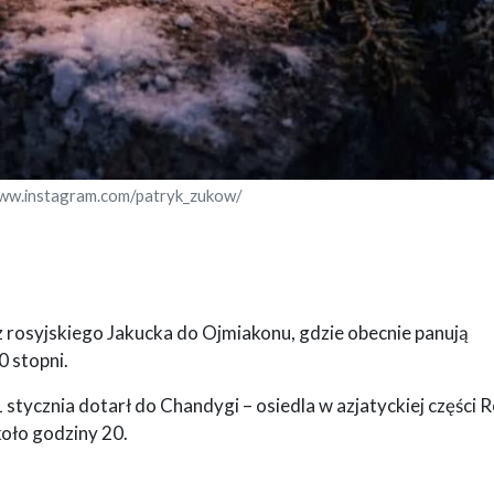
www.instagram.com/patryk_zukow/
rosyjskiego Jakucka do Ojmiakonu, gdzie obecnie panują
 stopni.
stycznia dotarł do Chandygi – osiedla w azjatyckiej części Ro
koło godziny 20.