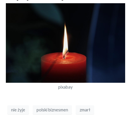
pixabay
nie żyje
polski biznesmen
zmarł