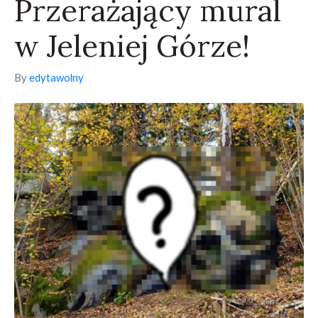
Przerażający mural
w Jeleniej Górze!
By
edytawolny