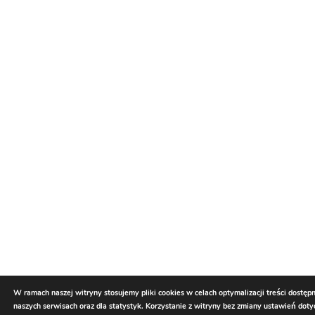
W ramach naszej witryny stosujemy pliki cookies w celach optymalizacji treści dostęp
naszych serwisach oraz dla statystyk. Korzystanie z witryny bez zmiany ustawień dot