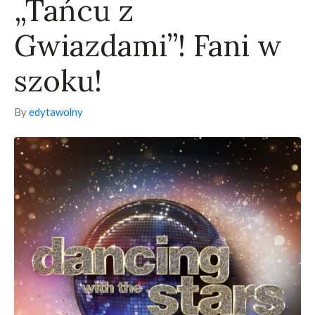
„Tańcu z
Gwiazdami”! Fani w
szoku!
By
edytawolny