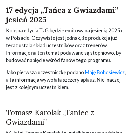
17 edycja „Tańca z Gwiazdami”
jesień 2025
Kolejna edycja TzG będzie emitowana jesienią 2025 r.
w Polsacie. Oczywiste jest jednak, że produkcja już
teraz ustala skład uczestników oraz trenerów.
Informacje na ten temat podawane są stopniowo, by
budować napięcie wśród fanów tego programu.
Jako pierwszą uczestniczkę podano
Maję Bohosiewicz
,
a ta informacja wywołała szczery aplauz. Nie inaczej
jest z kolejnym uczestnikiem.
Tomasz Karolak „Taniec z
Gwiazdami”
54-letni Tomasz Karolak to uwielbiany przez widzów