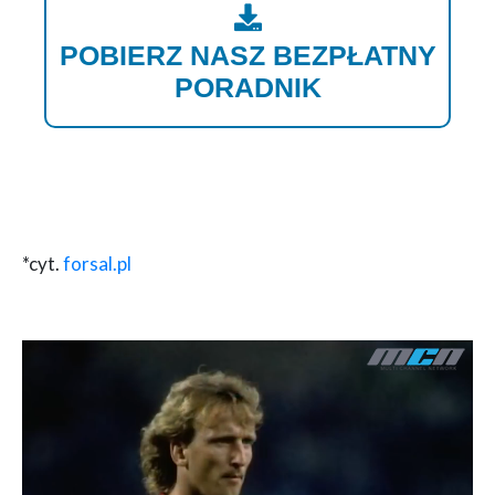
POBIERZ NASZ BEZPŁATNY
PORADNIK
*cyt.
forsal.pl