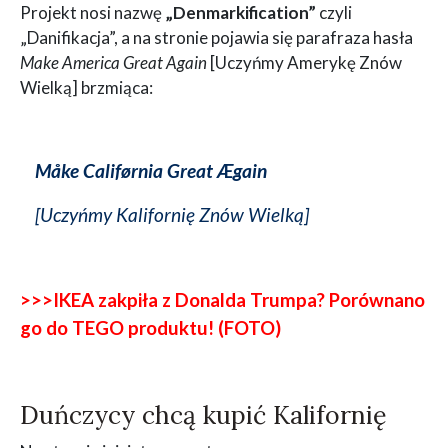
Projekt nosi nazwę
„Denmarkification”
czyli
„Danifikacja”, a na stronie pojawia się parafraza hasła
Make America Great Again
[Uczyńmy Amerykę Znów
Wielką] brzmiąca:
Måke Califørnia Great Ægain
[Uczyńmy Kalifornię Znów Wielką]
>>>IKEA zakpiła z Donalda Trumpa? Porównano
go do TEGO produktu! (FOTO)
Duńczycy chcą kupić Kalifornię