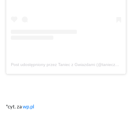
Post udostępniony przez Taniec z Gwiazdami (@tanieczgwiazdami)
*cyt. za
wp.pl