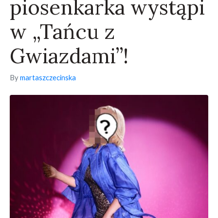
piosenkarka wystąpi
w „Tańcu z
Gwiazdami”!
By
martaszczecinska