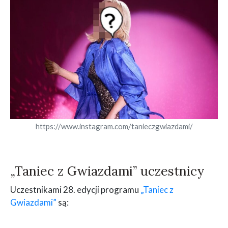
https://www.instagram.com/tanieczgwiazdami/
„Taniec z Gwiazdami” uczestnicy
Uczestnikami 28. edycji programu
„Taniec z
Gwiazdami”
są: