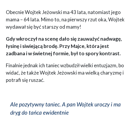
Obecnie Wojtek Jeżowski ma 43 lata, natomiast jego
mama – 64 lata. Mimo to, na pierwszy rzut oka, Wojtek
wydawał się być starszy od mamy!
Gdy wkroczył na scenę dało się zauważyć nadwagę,
łysinę i siwiejącą brodę. Przy Majce, która jest
zadbana i w świetnej formie, był to spory kontrast.
Finalnie jednak ich taniec wzbudził wielki entuzjazm, bo
widać, że także Wojtek Jeżowski ma wielką charyzmę i
potrafi się ruszać.
Ale pozytywny taniec. A pan Wojtek uroczy i ma
dryg do tańca ewidentnie