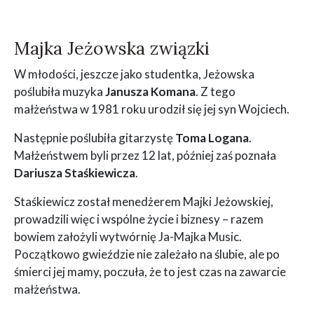
Majka Jeżowska związki
W młodości, jeszcze jako studentka, Jeżowska
poślubiła muzyka
Janusza Komana
. Z tego
małżeństwa w 1981 roku urodził się jej syn Wojciech.
Następnie poślubiła gitarzystę
Toma Logana
.
Małżeństwem byli przez 12 lat, później zaś poznała
Dariusza Staśkiewicza
.
Staśkiewicz został menedżerem Majki Jeżowskiej,
prowadzili więc i wspólne życie i biznesy – razem
bowiem założyli wytwórnię Ja-Majka Music.
Początkowo gwieździe nie zależało na ślubie, ale po
śmierci jej mamy, poczuła, że to jest czas na zawarcie
małżeństwa.