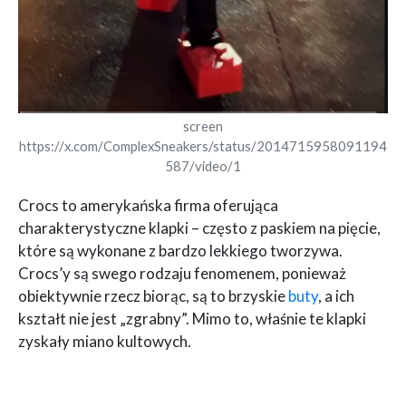
screen
https://x.com/ComplexSneakers/status/2014715958091194
587/video/1
Crocs to amerykańska firma oferująca
charakterystyczne klapki – często z paskiem na pięcie,
które są wykonane z bardzo lekkiego tworzywa.
Crocs’y są swego rodzaju fenomenem, ponieważ
obiektywnie rzecz biorąc, są to brzyskie
buty
, a ich
kształt nie jest „zgrabny”. Mimo to, właśnie te klapki
zyskały miano kultowych.