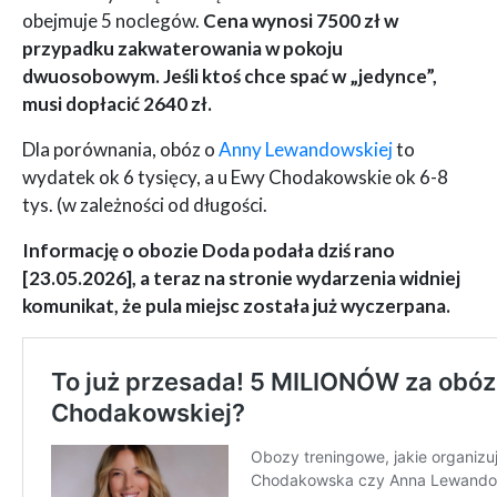
obejmuje 5 noclegów.
Cena wynosi 7500 zł w
przypadku zakwaterowania w pokoju
dwuosobowym. Jeśli ktoś chce spać w „jedynce”,
musi dopłacić 2640 zł.
Dla porównania, obóz o
Anny Lewandowskiej
to
wydatek ok 6 tysięcy, a u Ewy Chodakowskie ok 6-8
tys. (w zależności od długości.
Informację o obozie Doda podała dziś rano
[23.05.2026], a teraz na stronie wydarzenia widniej
komunikat, że pula miejsc została już wyczerpana.