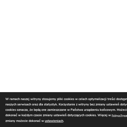
W ramach naszej witryny stosujemy pliki cookies w celach optymalizacji treści dostęp
naszych serwisach oraz dla statystyk. Korzystanie z witryny bez zmiany ustawień dot
cookies oznacza, że będą one zamieszczane w Państwa urządzeniu końcowym. Możec
dokonać w każdym czasie zmiany ustawień dotyczących cookies. Więcej w
Polityce Prywa
zmiany możecie dokonać w
ustawieniach
.