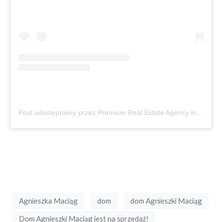
Post udostępniony przez Premium Real Estate Agency in Wrocław/ First one powered by AI (@partnersinternational_wroclaw)
Agnieszka Maciąg
dom
dom Agnieszki Maciąg
Dom Agnieszki Maciąg jest na sprzedaż!