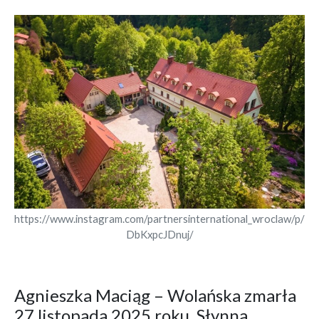
https://www.instagram.com/partnersinternational_wroclaw/p/
DbKxpcJDnuj/
Agnieszka Maciąg – Wolańska zmarła
27 listopada 2025 roku. Słynna