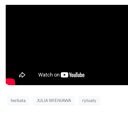
herbata
JULIA WIENIAWA
rytuały