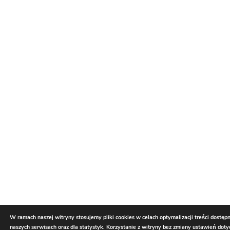
W ramach naszej witryny stosujemy pliki cookies w celach optymalizacji treści dostęp
naszych serwisach oraz dla statystyk. Korzystanie z witryny bez zmiany ustawień dot