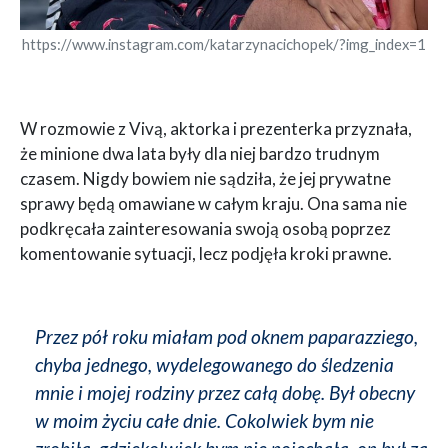
https://www.instagram.com/katarzynacichopek/?img_index=1
W rozmowie z Vivą, aktorka i prezenterka przyznała,
że minione dwa lata były dla niej bardzo trudnym
czasem. Nigdy bowiem nie sądziła, że jej prywatne
sprawy będą omawiane w całym kraju. Ona sama nie
podkręcała zainteresowania swoją osobą poprzez
komentowanie sytuacji, lecz podjęła kroki prawne.
Przez pół roku miałam pod oknem paparazziego,
chyba jednego, wydelegowanego do śledzenia
mnie i mojej rodziny przez całą dobę. Był obecny
w moim życiu całe dnie. Cokolwiek bym nie