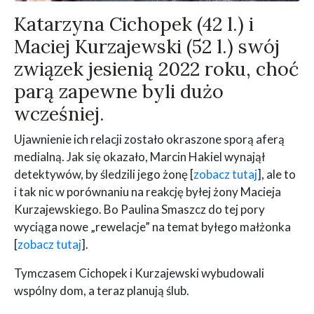
Katarzyna Cichopek (42 l.) i
Maciej Kurzajewski (52 l.) swój
związek jesienią 2022 roku, choć
parą zapewne byli dużo
wcześniej.
Ujawnienie ich relacji zostało okraszone sporą aferą
medialną. Jak się okazało, Marcin Hakiel wynajął
detektywów, by śledzili jego żonę [
zobacz tutaj
], ale to
i tak nic w porównaniu na reakcję byłej żony Macieja
Kurzajewskiego. Bo Paulina Smaszcz do tej pory
wyciąga nowe „rewelacje” na temat byłego małżonka
[
zobacz tutaj
].
Tymczasem Cichopek i Kurzajewski wybudowali
wspólny dom, a teraz planują ślub.