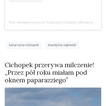
Post udostępniony przez Katarzyna Cichopek (@katarzynacichopek)
katarzyna cichopek
maciej kurzajewski
Cichopek przerywa milczenie!
„Przez pół roku miałam pod
oknem paparazziego”