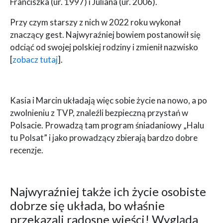
Franciszka (ur. 1997) i Juliana (ur. 2006).
Przy czym starszy z nich w 2022 roku wykonał
znaczący gest. Najwyraźniej bowiem postanowił się
odciąć od swojej polskiej rodziny i zmienił nazwisko
[
zobacz tutaj
].
Kasia i Marcin układają więc sobie życie na nowo, a po
zwolnieniu z TVP, znaleźli bezpieczną przystań w
Polsacie. Prowadzą tam program śniadaniowy „Halu
tu Polsat” i jako prowadzący zbierają bardzo dobre
recenzje.
Najwyraźniej także ich życie osobiste
dobrze się układa, bo właśnie
przekazali radosne wieści! Wygląda