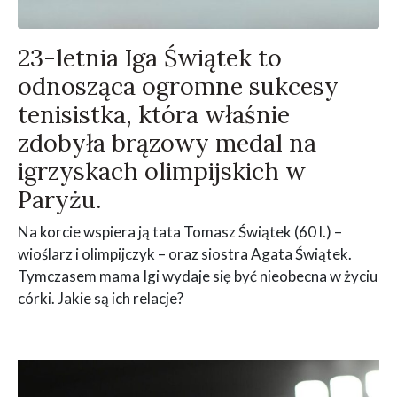
23-letnia Iga Świątek to
odnosząca ogromne sukcesy
tenisistka, która właśnie
zdobyła brązowy medal na
igrzyskach olimpijskich w
Paryżu.
Na korcie wspiera ją tata Tomasz Świątek (60 l.) –
wioślarz i olimpijczyk – oraz siostra Agata Świątek.
Tymczasem mama Igi wydaje się być nieobecna w życiu
córki. Jakie są ich relacje?