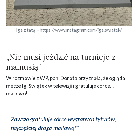
Iga z tatą – https://www.instagram.com/iga.swiatek/
„Nie musi jeździć na turnieje z
mamusią”
W rozmowie z WP, pani Dorota przyznała, że ogląda
mecze Igi Świątek w telewizji i gratuluje córce…
mailowo!
Zawsze gratuluję córce wygranych tytułów,
najczęściej drogą mailową**