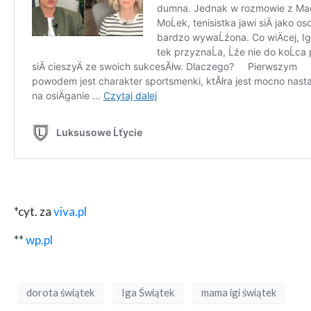
*cyt. za
viva.pl
**
wp.pl
dorota świątek
Iga Świątek
mama igi świątek