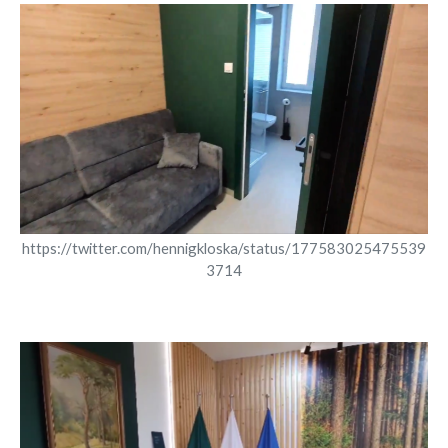
https://twitter.com/hennigkloska/status/177583025475539
3714