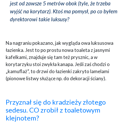
jest od zawsze 5 metrów obok (tyle, że trzeba
wyjść na korytarz). Ktoś ma pomysł, po co byłem
dyrektorowi takie luksusy?
Na nagraniu pokazano, jak wygląda owa luksusowa
łazienka. Jest to po prostu nowa toaleta z jasnymi
kafelkami, znajduje się tam też prysznic, a w
korytarzyku stoi zwykła kanapa. Jeśli zaś chodzi o
„kamuflaż”, to drzwi do łazienki zakryto lamelami
(pionowe listwy służące np. do dekoracji ściany).
Przyznał się do kradzieży złotego
sedesu. CO zrobił z toaletowym
klejnotem?