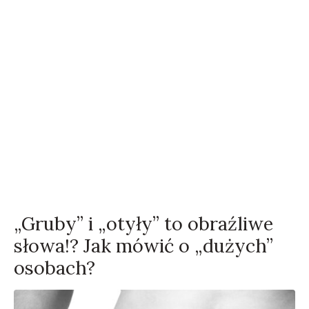
„Gruby” i „otyły” to obraźliwe
słowa!? Jak mówić o „dużych”
osobach?