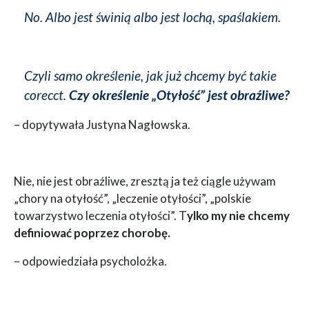
No. Albo jest świnią albo jest lochą, spaślakiem.
Czyli samo określenie, jak już chcemy być takie
corecct
.
Czy określenie „Otyłość” jest obraźliwe?
– dopytywała Justyna Nagłowska.
Nie, nie jest obraźliwe, zresztą ja też ciągle używam
„chory na otyłość”, „leczenie otyłości”, „polskie
towarzystwo leczenia otyłości”. T
ylko my nie chcemy
definiować poprzez chorobę.
– odpowiedziała psycholożka.