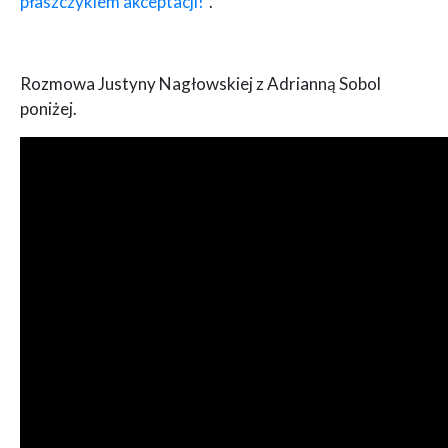
płaszczykiem akceptacji!”
.
Rozmowa Justyny Nagłowskiej z Adrianną Sobol
poniżej.