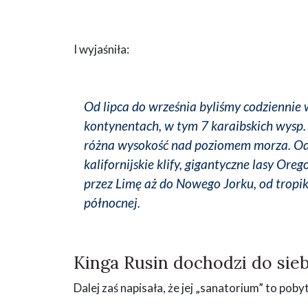
I wyjaśniła:
Od lipca do września byliśmy codziennie
kontynentach, w tym 7 karaibskich wysp. 
różna wysokość nad poziomem morza. Od 
kalifornijskie klify, gigantyczne lasy Or
przez Limę aż do Nowego Jorku, od tropik
północnej.
Kinga Rusin dochodzi do sie
Dalej zaś napisała, że jej „sanatorium” to poby