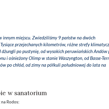
 w innym miejscu. Zwiedziliśmy 9 państw na dwóch
Tysiące przejechanych kilometrów, różne strefy klimatycz
dżungli po pustynię, od wysokich peruwiańskich Andów 
egonu i ośnieżony Olimp w stanie Waszyngton, od Basse-Ter
ów po chłód, od zimy na półkuli południowej do lata na
bie w sanatorium
t na Rodos: