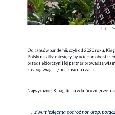
https:/
Od czasów pandemii, czyli od 2020 roku, Kinga
Polski na kilka miesięcy, by uciec od obostrze
przedsiębiorczyni i jej partner prowadzą właśn
zaś pojawiają się od czasu do czasu.
Najwyraźniej Kinag Rusin w końcu zmęczyła si
…dwumiesięczna podróż non-stop, połączo