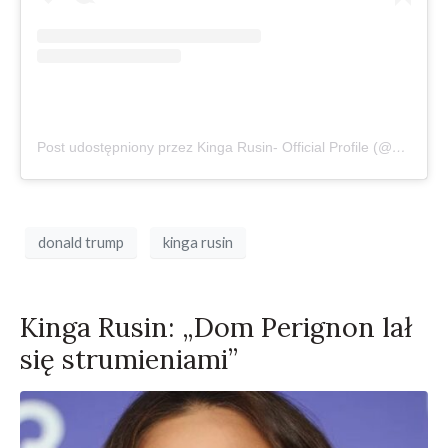
Post udostępniony przez Kinga Rusin- Official Profile (@kingarusin)
donald trump
kinga rusin
Kinga Rusin: „Dom Perignon lał
się strumieniami”