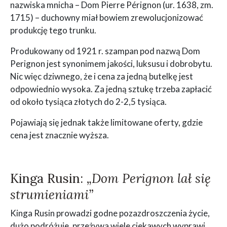
nazwiska mnicha – Dom Pierre Pérignon (ur. 1638, zm.
1715) – duchowny miał bowiem zrewolucjonizować
produkcję tego trunku.
Produkowany od 1921 r. szampan pod nazwą Dom
Perignon jest synonimem jakości, luksusu i dobrobytu.
Nic więc dziwnego, że i cena za jedną butelkę jest
odpowiednio wysoka. Za jedną sztukę trzeba zapłacić
od około tysiąca złotych do 2-2,5 tysiąca.
Pojawiają się jednak także limitowane oferty, gdzie
cena jest znacznie wyższa.
Kinga Rusin:
„Dom Perignon lał się
strumieniami”
Kinga Rusin prowadzi godne pozazdroszczenia życie,
dużo podróżuje, przeżywa wiele ciekawych wyprawi