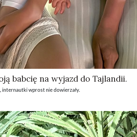
ją babcię na wyjazd do Tajlandii.
ą, internautki wprost nie dowierzały.