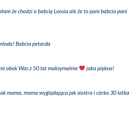
łam że chodzi o babcię Leosia ale że to pani babcia pani
 młoda! Babcia petarda
ani obok Was z 50 lat maksymalnie
jaka piękna!
ak mama, mama wyglądająca jak siostra i córka 30 latk