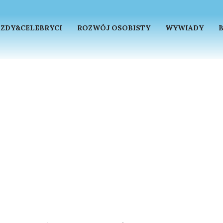
ZDY&CELEBRYCI
ROZWÓJ OSOBISTY
WYWIADY