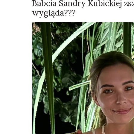
Babcia Sandry Kubickiej 
wygląda???