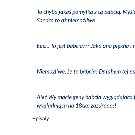
To chyba jakaś pomyłka z tą babcią. Myśla
Sandro to aż niemożliwe.
Eee… To jest babcia??? Jaka ona piękna i
Niemożliwe, że to babcia! Dałabym tej p
Ależ Wy macie geny babcia wyglądająca j
wyglądająca na 18tke zazdrooo!!
– pisały.