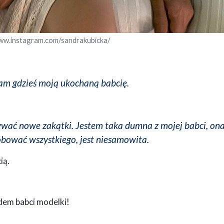
ww.instagram.com/sandrakubicka/
am gdzieś moją ukochaną babcię.
rywać nowe zakątki. Jestem taka dumna z mojej babci, ona
próbować wszystkiego, jest niesamowita.
ią.
dem babci modelki!