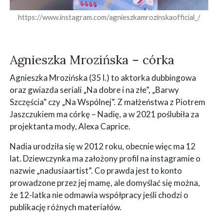
https://www.instagram.com/agnieszkamrozinskaofficial_/
Agnieszka Mrozińska – córka
Agnieszka Mrozińska (35 l.) to aktorka dubbingowa
oraz gwiazda seriali „Na dobre i na złe”, „Barwy
Szczęścia” czy „Na Wspólnej”. Z małżeństwa z Piotrem
Jaszczukiem ma córkę – Nadię, a w 2021 poślubiła za
projektanta mody, Alexa Caprice.
Nadia urodziła się w 2012 roku, obecnie więc ma 12
lat. Dziewczynka ma założony profil na instagramie o
nazwie „nadusiaartist”. Co prawda jest to konto
prowadzone przez jej mamę, ale domyślać się można,
że 12-latka nie odmawia współpracy jeśli chodzi o
publikację różnych materiałów.