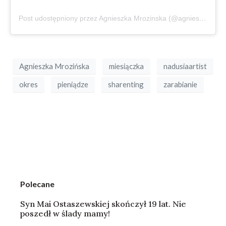
Post udostępniony przez Agnieszka Mrozinska (@agnieszkamrozinskaofficial_)
Agnieszka Mrozińska
miesiączka
nadusiaartist
okres
pieniądze
sharenting
zarabianie
Polecane
Syn Mai Ostaszewskiej skończył 19 lat. Nie
poszedł w ślady mamy!