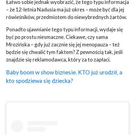
Łatwo sobie jednak wyobrazić, że tego typu informacja
– że 12-letnia Nadusia ma już okres – może być dla jej
rówieśników, przedmiotem do niewybrednych żartów.
Ponadto ujawnianie tego typu informacji, wydaje się
być po prostu niesmaczne. Ciekawe, czy sama
Mrozińska – gdy już zacznie się jej menopauza – też
będzie się chwalić tym faktem? Z pewnością tak, jeśli
znajdzie się reklamodawca, który za to zapłaci.
Baby boom w show biznesie. KTO już urodził, a
kto spodziewa się dziecka?