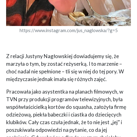
https://www.instagram.com/jus_naglowska/?g=5
Z relacji Justyny Nagłowskiej dowiadujemy się, że
marzyła o tym, by zostać reżyserką. I to marzenie –
choć nadal nie spełnione – tli się w niej do tej pory. W
międzyczasie jednak imała się różnych zajęć.
Pracowała jako asystentka na planach filmowych, w
TVN przy produkcji programów telewizyjnych, była
współwłaścicielką kortów do squasha, założyła firmę
odzieżową, piekła babeczki i ciastka do dziecięcych
klubików. Cały czas czuła jednak, że to nie jest „jej” i
poszukiwała odpowiedzi na pytanie, co da jej