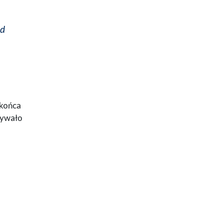
ąd
 końca
mywało