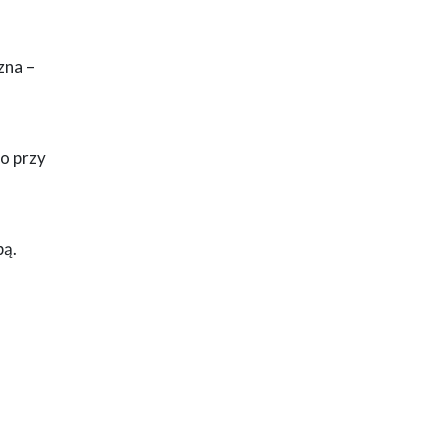
zna –
to przy
bą.