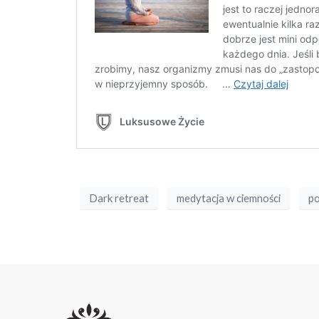
Dark retreat
medytacja w ciemności
po