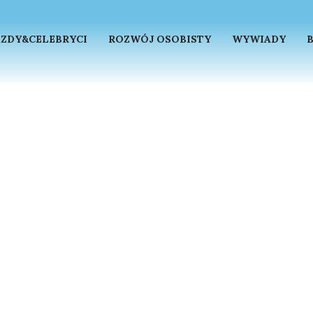
ZDY&CELEBRYCI
ROZWÓJ OSOBISTY
WYWIADY