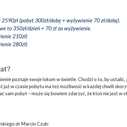
 2590zł (pobyt 300zł/dobę + wyżywienie 70 zł/dobę).
we to 350zł/dzień + 70 zł za wyżywienie.
ienie 210zł)
ienie 280zł)
at?
nie poznaje swoje lokum w świetle. Chodzi o to, by ustalić,
st już w czasie pobytu ma też możliwość w każdej chwili skor
ać sam pobyt – może się bowiem zdarzyć, że ktoś nie jest w s
skiego dr Marcin Czub: