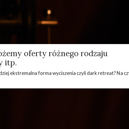
możemy oferty różnego rodzaju
 itp.
rdziej ekstremalna forma wyciszenia czyli dark retreat? Na c