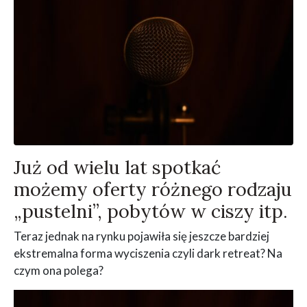
Już od wielu lat spotkać
możemy oferty różnego rodzaju
„pustelni”, pobytów w ciszy itp.
Teraz jednak na rynku pojawiła się jeszcze bardziej
ekstremalna forma wyciszenia czyli dark retreat? Na
czym ona polega?