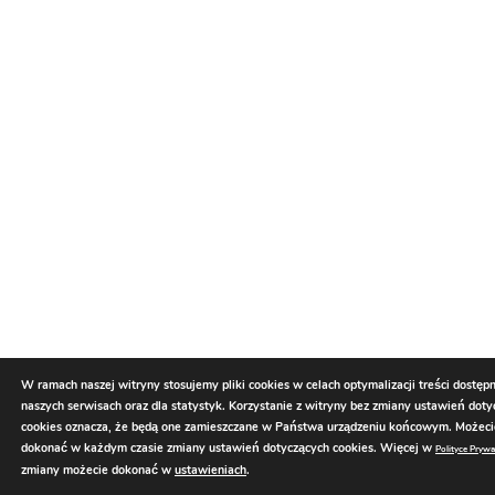
W ramach naszej witryny stosujemy pliki cookies w celach optymalizacji treści dostęp
naszych serwisach oraz dla statystyk. Korzystanie z witryny bez zmiany ustawień dot
cookies oznacza, że będą one zamieszczane w Państwa urządzeniu końcowym. Możec
dokonać w każdym czasie zmiany ustawień dotyczących cookies. Więcej w
Polityce Prywa
zmiany możecie dokonać w
ustawieniach
.