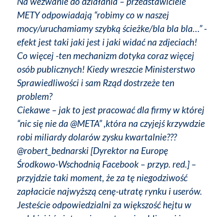
Na wezwanie do działania – przedstawiciele
METY odpowiadają “robimy co w naszej
mocy/uruchamiamy szybką ścieżke/bla bla bla…” -
efekt jest taki jaki jest i jaki widać na zdjeciach!
Co więcej -ten mechanizm dotyka coraz więcej
osób publicznych! Kiedy wreszcie Ministerstwo
Sprawiedliwości i sam Rząd dostrzeże ten
problem?
Ciekawe – jak to jest pracować dla firmy w której
“nic się nie da @META” ,która na czyjejś krzywdzie
robi miliardy dolarów zysku kwartalnie???
@robert_bednarski [Dyrektor na Europę
Środkowo-Wschodnią Facebook – przyp. red.] –
przyjdzie taki moment, że za tę niegodziwość
zapłacicie najwyższą cenę-utratę rynku i userów.
Jesteście odpowiedzialni za większość hejtu w