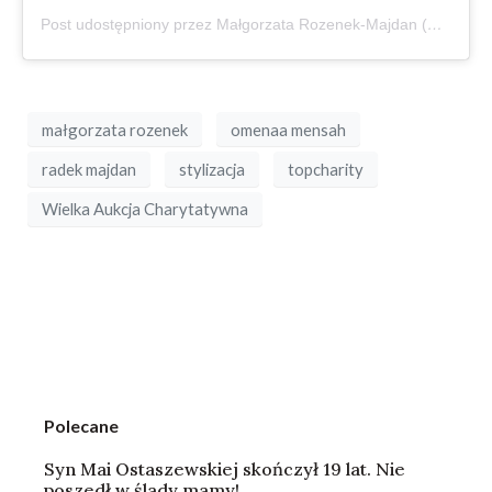
Post udostępniony przez Małgorzata Rozenek-Majdan (@m_rozenek)
małgorzata rozenek
omenaa mensah
radek majdan
stylizacja
topcharity
Wielka Aukcja Charytatywna
Polecane
Syn Mai Ostaszewskiej skończył 19 lat. Nie
poszedł w ślady mamy!