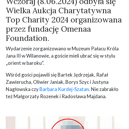
Wczoraj (8.06.2024) odbyła się
Wielka Aukcja Charytatywna
Top Charity 2024 organizowana
przez fundację Omenaa
Foundation.
Wydarzenie zorganizowano w Muzeum Pałacu Króla
Jana III w Wilanowie, a goście mieli ubrać się w stylu
„orient w baroku”.
Wśród gości pojawili się Bartek Jędrzejak, Rafał
Zawierucha, Oliwier Janiak, Borys Szyc i Justyna
Nagłowska czy
Barbara Kurdej-Szatan
. Nie zabrakło
też Małgorzaty Rozenek i Radosława Majdana.