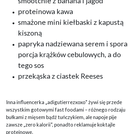
smootchie z banana i jagód
proteinowa kawa
smażone mini kiełbaski z kapustą
kiszoną
papryka nadziewana serem i spora
porcja krążków cebulowych, a do
tego sos
przekąska z ciastek Reeses
Inna influencerka „adigutierrezxoxo” żywi się przede
wszystkim gotowymi fast foodami – różnego rodzaju
bułkami z mięsem bądź tuńczykiem, ale napoje pije
zawsze „zero kalorii”, ponadto reklamuje koktajle
proteinowe.