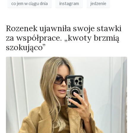
co jem w ciągu dnia
instagram
jedzenie
Rozenek ujawniła swoje stawki
za współprace. „kwoty brzmią
szokująco”