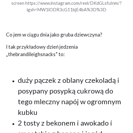
screen https://www.instagram.com/reel/DKdGLsfuInm/?
igsh=MW1lODR3cG11bjE4bA%3D%3D
Co jem w ciągu dnia jako gruba dziewczyna?
I tak przykładowy dzień jedzenia
„thebrandileighsnacks” to:
duży pączek z oblany czekoladą i
posypany posypką cukrową do
tego mleczny napój w ogromnym
kubku
2 tosty z bekonem i awokado i