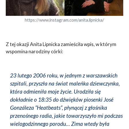
https://www.instagram.com/anita.lipnicka/
Z tej okazji Anita Lipnicka zamieściła wpis, w którym
wspomina narodziny córki:
23 lutego 2006 roku, w jednym z warszawskich
szpitali, przyszła na świat maleńka dziewczynka,
która odmieniła moje życie. Urodziła się
dokładnie o 18:35 do dźwięków piosenki José
Gonzáleza “Heatbeats”, płynącej z głośnika
przenośnego radia, jakie towarzyszyło mi podczas
wielogodzinnego porodu… Zima wtedy była