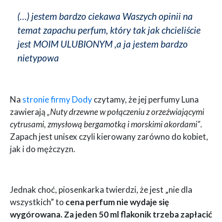
(…) jestem bardzo ciekawa Waszych opinii na
temat zapachu perfum, który tak jak chcieliście
jest MOIM ULUBIONYM ,a ja jestem bardzo
nietypowa
Na
stronie firmy Dody
czytamy, że jej perfumy Luna
zawierają
„Nuty drzewne w połączeniu z orzeźwiającymi
cytrusami, zmysłową bergamotką i morskimi akordami”
.
Zapach jest unisex czyli kierowany zarówno do kobiet,
jak i do mężczyzn.
Jednak choć, piosenkarka twierdzi, że jest „nie dla
wszystkich” to
cena perfum nie wydaje się
wygórowana. Za jeden 50 ml flakonik trzeba zapłacić