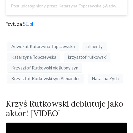
Post udostępniony przez Katarzyna Topczewska (@adwokat_katarzyna_topczewska)
*cyt. za
SE.pl
Adwokat Katarzyna Topczewska
alimenty
Katarzyna Topczewska
krzysztof rutkowski
Krzysztof Rutkowski nieślubny syn
Krzysztof Rutkowski syn Alexander
Natasha Zych
Krzyś Rutkowski debiutuje jako
aktor! [VIDEO]