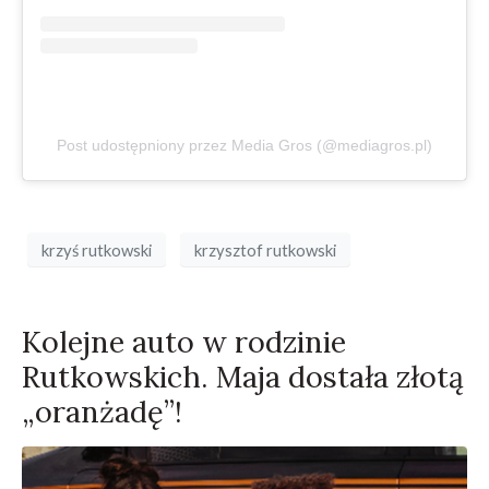
Post udostępniony przez Media Gros (@mediagros.pl)
krzyś rutkowski
krzysztof rutkowski
Kolejne auto w rodzinie
Rutkowskich. Maja dostała złotą
„oranżadę”!