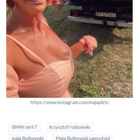
https://www.instagram.com/majaplich/
BMW serii 7
krzysztof rutkowski
maja Rutkowski
Maja Rutkowski samochód