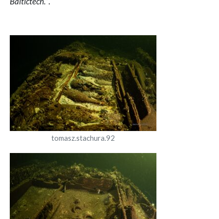
Baltictech.”
.
tomasz.stachura.92