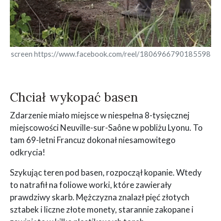
screen https://www.facebook.com/reel/1806966790185598
Chciał wykopać basen
Zdarzenie miało miejsce w niespełna 8-tysięcznej
miejscowości Neuville-sur-Saône w pobliżu Lyonu. To
tam 69-letni Francuz dokonał niesamowitego
odkrycia!
Szykując teren pod basen, rozpoczął kopanie. Wtedy
to natrafił na foliowe worki, które zawierały
prawdziwy skarb. Mężczyzna znalazł pięć złotych
sztabek i liczne złote monety, starannie zakopane i