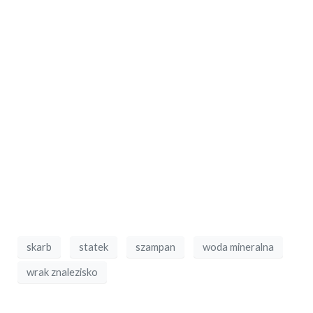
skarb
statek
szampan
woda mineralna
wrak znalezisko