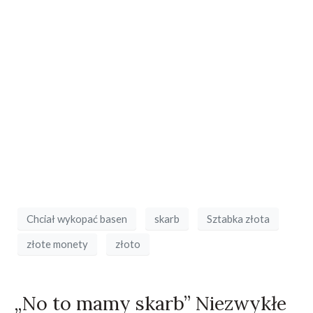
Chciał wykopać basen
skarb
Sztabka złota
złote monety
złoto
„No to mamy skarb” Niezwykłe