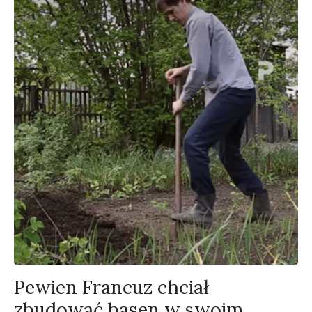
Pewien Francuz chciał
zbudować basen w swoim